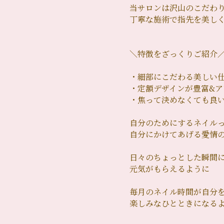
当サロンは沢山のこだわ
丁寧な施術で指先を美し
＼特徴をざっくりご紹介
・細部にこだわる美しい
・定額デザインが豊富&ア
・焦って決めなくても良
自分のためにするネイル
自分にかけてあげる愛情
日々のちょっとした瞬間
元気がもらえるように
毎月のネイル時間が自分
楽しみなひとときになる