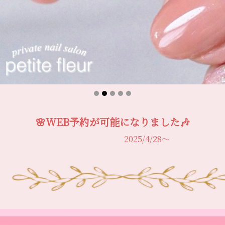
🌸WEB予約が可能になりました🎶
2025/4/28〜